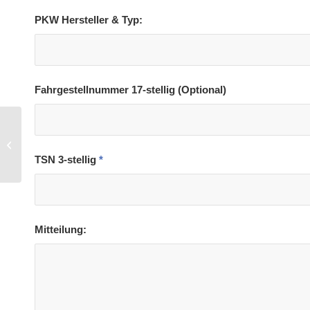
PKW Hersteller & Typ:
Fahrgestellnummer 17-stellig (Optional)
PKW Elektronik
Fehlerspeicher
erfassen!
TSN 3-stellig
*
Mitteilung: